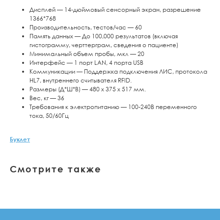
Дисплей — 14-дюймовый сенсорный экран, разрешение
1366*768
Производительность, тестов/час — 60
Память данных — До 100,000 результатов (включая
гистограмму, черттерграм, сведения о пациенте)
Минимальный объем пробы, мкл — 20
Интерфейс — 1 порт LAN, 4 порта USB
Коммуникации — Поддержка подключения ЛИС, протокола
HL7, внутреннего считывателя RFID.
Размеры (Д*Ш*В) — 480 х 375 х 517 мм.
Вес, кг — 36
Требования к электропитанию — 100-240В переменного
тока, 50/60Гц
Буклет
Смотрите также