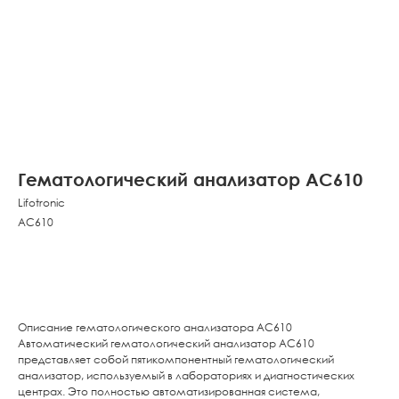
Гематологический анализатор AC610
Lifotronic
AC610
Заказать
Описание гематологического анализатора AC610
Автоматический гематологический анализатор AC610
представляет собой пятикомпонентный гематологический
анализатор, используемый в лабораториях и диагностических
центрах. Это полностью автоматизированная система,