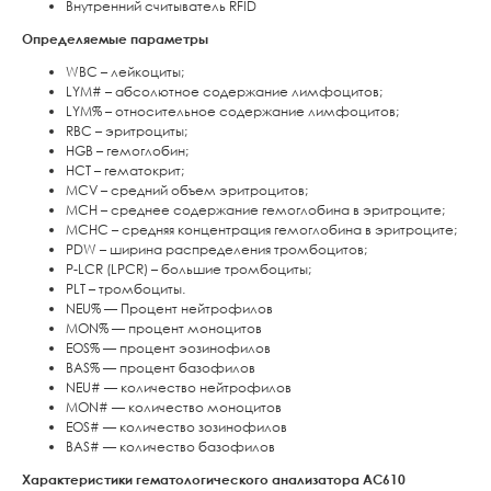
Внутренний считыватель RFID
Определяемые параметры
WBC – лейкоциты;
LYM# – абсолютное содержание лимфоцитов;
LYM% – относительное содержание лимфоцитов;
RBC – эритроциты;
HGB – гемоглобин;
HCT – гематокрит;
MCV – средний объем эритроцитов;
MCH – среднее содержание гемоглобина в эритроците;
MCHC – средняя концентрация гемоглобина в эритроците;
PDW – ширина распределения тромбоцитов;
P-LCR (LPCR) – большие тромбоциты;
PLT – тромбоциты.
NEU% — Процент нейтрофилов
MON% — процент моноцитов
EOS% — процент эозинофилов
BAS% — процент базофилов
NEU# — количество нейтрофилов
MON# — количество моноцитов
EOS# — количество зозинофилов
BAS# — количество базофилов
Характеристики гематологического анализатора AC610