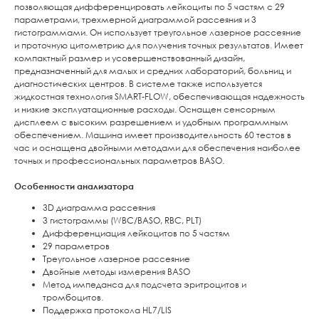
позволяющая дифференцировать лейкоциты по 5 частям с 29
параметрами, трехмерной диаграммой рассеяния и 3
гистограммами. Он использует треугольное лазерное рассеяние
и проточную цитометрию для получения точных результатов. Имеет
компактный размер и усовершенствованный дизайн,
предназначенный для малых и средних лабораторий, больниц и
диагностических центров. В системе также используется
жидкостная технология SMART-FLOW, обеспечивающая надежность
и низкие эксплуатационные расходы. Оснащен сенсорным
дисплеем с высоким разрешением и удобным программным
обеспечением. Машина имеет производительность 60 тестов в
час и оснащена двойными методами для обеспечения наиболее
точных и профессиональных параметров BASO.
Особенности анализатора
3D диаграмма рассеяния
3 гистограммы (WBC/BASO, RBC, PLT)
Дифференциация лейкоцитов по 5 частям
29 параметров
Треугольное лазерное рассеяние
Двойные методы измерения BASO
Метод импеданса для подсчета эритроцитов и
тромбоцитов.
Поддержка протокола HL7/LIS