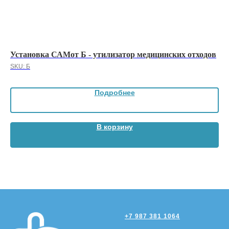
Установка САМот Б - утилизатор медицинских отходов
Ус
SKU:
Б
SK
Подробнее
В корзину
+7 987 381 1064