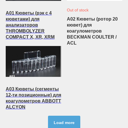
Out of stock
A01 Кюветы (рэк с 4
кюветами) для
A02 Кюветы (ротор 20
анализаторов
кювет) для
THROMBOLYZER
коагулометров
COMPACT X, XR, XRM
BECKMAN COULTER /
ACL
A03 Кюветы (сегменты
12-ти позиционные) для
коагулометров ABBOTT
ALCYON
Load more