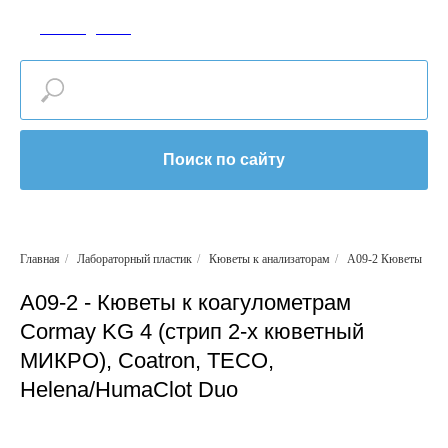
САР-МЕДИКАЛ
Поиск по сайту
Главная
/
Лабораторный пластик
/
Кюветы к анализаторам
/
A09-2 Кюветы
А09-2 - Кюветы к коагулометрам
Cormay KG 4 (стрип 2-х кюветный
МИКРО), Coatron, ТЕСО,
Helena/HumaClot Duo