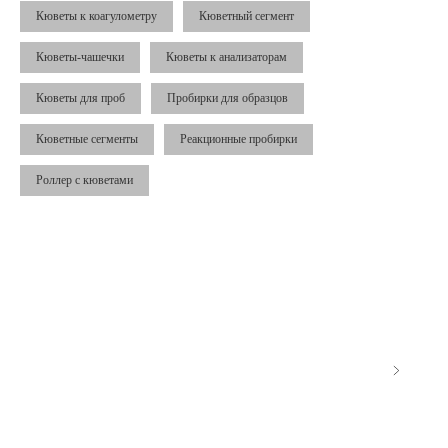
Кюветы к коагулометру
Кюветный сегмент
Кюветы-чашечки
Кюветы к анализаторам
Кюветы для проб
Пробирки для образцов
Кюветные сегменты
Реакционные пробирки
Роллер с кюветами