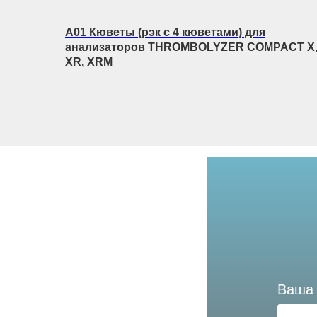
A01 Кюветы (рэк с 4 кюветами) для
анализаторов THROMBOLYZER COMPACT X
XR, XRM
Ваша 