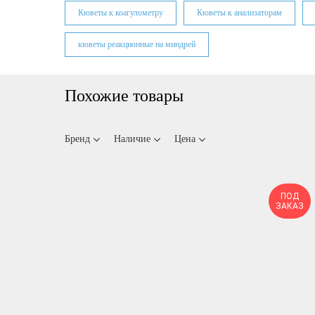
Кюветы к коагулометру
Кюветы к анализаторам
кюветы реакционные на миндрей
Похожие товары
Бренд
Наличие
Цена
ПОД
ЗАКАЗ