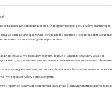
ов!
спользования качественных кюветов. Они играют важную роль в работе анализаторов, 
 предназначенные для проведения исследований и анализов с использованием различных
яет на точность и воспроизводимость результатов.
ложение образца, что позволяет получить точные и надежные результаты анализов.
ца в кювете, результаты анализов получаются стабильными и повторяемыми. Это важно 
раты на проведение анализов, так как они обеспечивают более эффективное использова
тся, что упрощает работу с анализаторами.
й с гарантией качества и соответствия стандартам. Преимуществами являются высокое