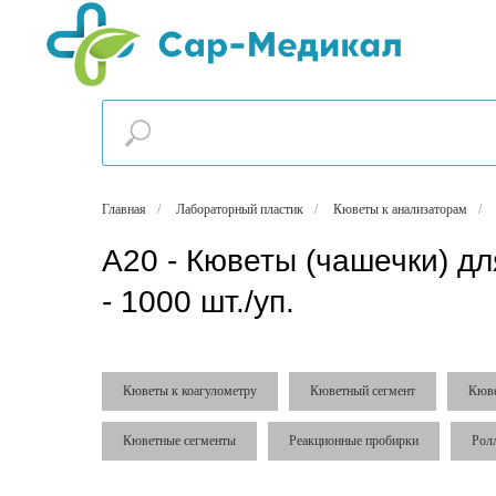
Главная
/
Лабораторный пластик
/
Кюветы к анализаторам
/
А20 - Кюветы (чашечки) дл
- 1000 шт./уп.
Кюветы к коагулометру
Кюветный сегмент
Кюв
Кюветные сегменты
Реакционные пробирки
Рол