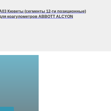
A03 Кюветы (сегменты 12-ти позиционные)
для коагулометров ABBOTT ALCYON